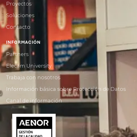
Proyectos
Soluciones
Contacto
INFORMACIÓN
Partners
Elecam University
Trabaja con nosotros
Información básica sobre Protección de Datos
Canal de información