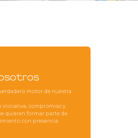
nosotros
verdadero motor de nuestra
 iniciativa, compromiso y
ue quieran formar parte de
imiento con presencia