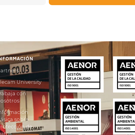
NFORMACIÓN
artners
lecam University
rabaja con
osotros
nformación
ásica sobre
rotección de
atos