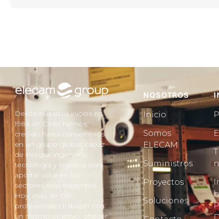
NOSOTROS
I
Desde nuestros inicios en
Inicio
P
1986 en Cádiz hemos
Somos
E
crecido hasta convertirnos
en un grupo global, capaz
ELECAM
T
de integrar ingeniería,
Suministros
n
tecnología y logística para
aportar valor en los
Proyectos
I
sectores más exigentes.
b
Hoy, más de 150
Soluciones
P
profesionales trabajan con
un mismo objetivo: ofrecer
D