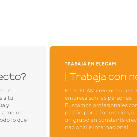
TRABAJA EN ELECAM
ecto?
Trabaja con 
re un
En ELECAM creemos que el 
 a tu
empresa son las personas.
ia y
Buscamos profesionales con
 la mejor
pasión por la innovación, q
todo lo que
un grupo en constante crec
nacional e internacional.