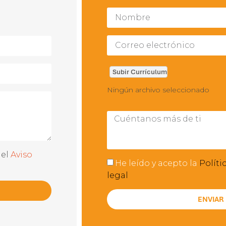
Ningún archivo seleccionado
 el
Aviso
He leído y acepto la
Políti
legal
ENVIAR