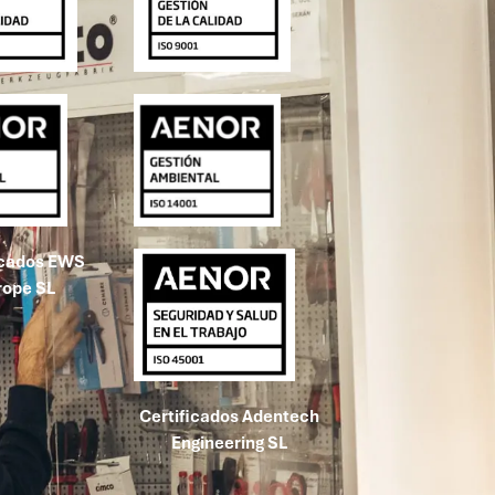
icados EWS
rope SL
Certificados Adentech
Engineering SL