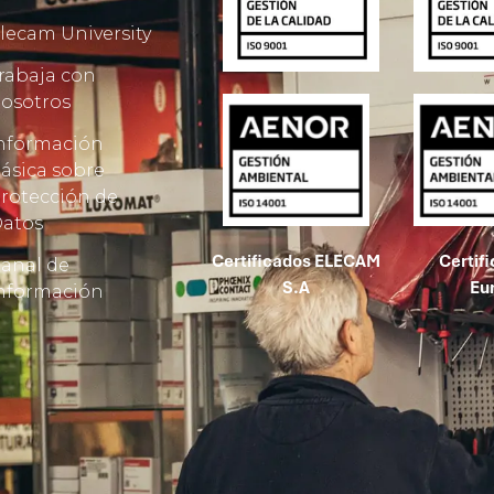
lecam University
rabaja con
osotros
nformación
ásica sobre
rotección de
atos
Certificados ELECAM
Certif
anal de
S.A
Eu
nformación