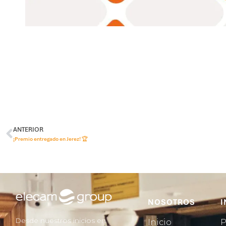
ANTERIOR
¡Premio entregado en Jerez! 🏆
NOSOTROS
I
Desde nuestros inicios en
Inicio
P