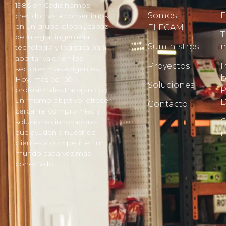
1986 en Cádiz hemos
Somos
E
crecido hasta convertirnos
en un grupo global, capaz
ELECAM
T
de integrar ingeniería,
Suministros
n
tecnología y logística para
aportar valor en los
Proyectos
I
sectores más exigentes.
b
Hoy, más de 150
Soluciones
P
profesionales trabajan con
un mismo objetivo: ofrecer
D
Contacto
cercanía, compromiso y
C
soluciones innovadoras
que ayuden a nuestros
i
clientes a competir en un
mundo cada vez más
conectado.