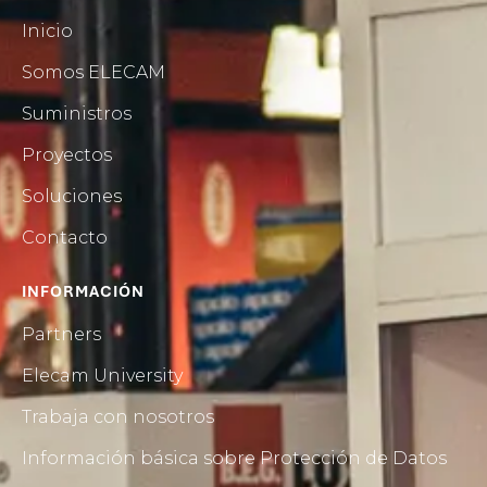
Inicio
Somos ELECAM
Suministros
Proyectos
Soluciones
Contacto
INFORMACIÓN
Partners
Elecam University
Trabaja con nosotros
Información básica sobre Protección de Datos