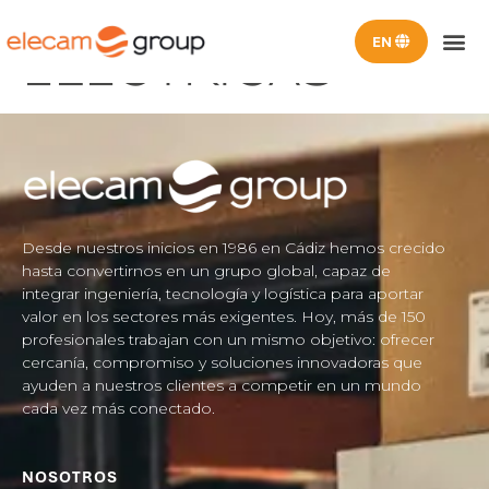
SOLUCIONES
ELECTRICAS
SOMOS EL
ELECAM U
Desde nuestros inicios en 1986 en Cádiz hemos crecido
hasta convertirnos en un grupo global, capaz de
integrar ingeniería, tecnología y logística para aportar
valor en los sectores más exigentes. Hoy, más de 150
profesionales trabajan con un mismo objetivo: ofrecer
cercanía, compromiso y soluciones innovadoras que
ayuden a nuestros clientes a competir en un mundo
cada vez más conectado.
NOSOTROS