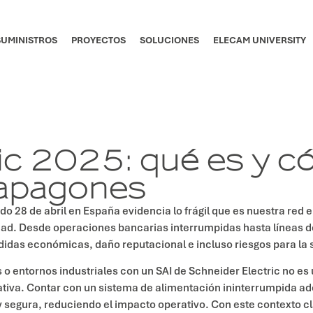
SUMINISTROS
PROYECTOS
SOLUCIONES
ELECAM UNIVERSITY
ic 2025: qué es y c
 apagones
 28 de abril en España evidencia lo frágil que es nuestra red el
dad. Desde operaciones bancarias interrumpidas hasta líneas d
das económicas, daño reputacional e incluso riesgos para la s
s o entornos industriales con un SAI de Schneider Electric no es
ativa. Contar con un sistema de alimentación ininterrumpida ad
segura, reduciendo el impacto operativo. Con este contexto cla