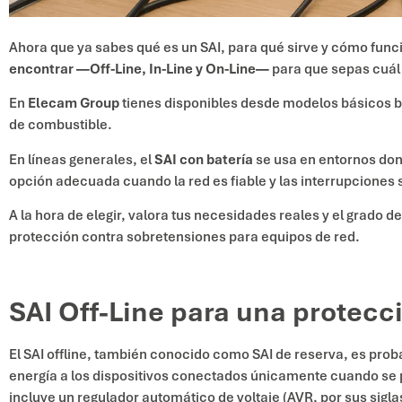
Ahora que ya sabes qué es un SAI, para qué sirve y cómo func
encontrar —Off-Line, In-Line y On-Line—
para que sepas cuál
En
Elecam Group
tienes disponibles desde modelos básicos b
de combustible.
En líneas generales, el
SAI con batería
se usa en entornos don
opción adecuada cuando la red es fiable y las interrupciones
A la hora de elegir, valora tus necesidades reales y el grad
protección contra sobretensiones para equipos de red.
SAI Off-Line para una protecc
El SAI offline, también conocido como SAI de reserva, es pro
energía a los dispositivos conectados únicamente cuando se pr
incluye un regulador automático de voltaje (AVR, por sus siglas 